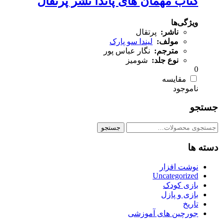
کتاب مهمان های پاندا نشر پرتقال
ویژگی‌ها
ناشر:
پرتقال
مولف:
لیندا سو پارک
مترجم:
نگار عباس پور
نوع جلد:
شومیز
0
مقایسه
جستجو
جستجو
جستجو
برای:
دسته ها
نوشت افزار
Uncategorized
بازی کودک
بازی و پازل
تاریخ
جورچین های آموزشی