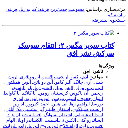
by
مرتب‌سازی براساس:
latest
محبوبیت
جدیدترین
هزینه: کم به زیاد
هزینه:
زیاد به کم
جستجوی پیشرفته
کتاب سوپر مگس ۲: انتقام سوسک
سرکش نشر افق
ویژگی‌ها
ناشر:
افق
مولف:
آدم رکس
,
آر.جی. پالاسیو
,
آرزو باقری
,
آرون
بلیبی
,
آری چانگ
,
آلبر کامو
,
آلن دو باتن
,
آلوین همیلتون
,
آلیس پانترمولر
,
آلیس میلر
,
آلیسون بارتل
,
آلیسون
ریچمن
,
آن باکوس،کریستیان رومن
,
آنا کانگ
,
آنا گاوالدا
,
آنتوان چخوف
,
آنتونی پیرسن
,
آنتونیو ایتوربه
,
آندری
بورسا
,
ابراهیم رها
,
اَبی هنلُن
,
احمد اکبرپور
,
اد ویر
,
ارنست همینگوی
,
استفان هلینبرگ
,
استیسی مک آنلتی
,
اسدالله شعبانی
,
اشتفان تسوایگ
,
افسانه شعبان نژاد
,
الساندرو گتی
,
الکس تی.اسمیت
,
الکساندر اویلا
,
الهام
حسینی زاوه
,
الهام فلاح
,
الیز بروچ
,
الیز پارزلی
,
الیزابت