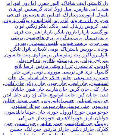
دل کاستیو
,
الیف شافاک
,
الیور جفرز
,
اما دون اهو
,
اما
هیلی
,
امی هارمن
,
امیل زولا
,
اندی گریفیتس
,
اورهان
پاموک
,
اونوره دو بالزاک
,
ای اس ای هریسون
,
ای جی
فین
,
ای. اف. هرولد
,
ایان رید
,
ایلیا ایلف و یوگنی پتروف
,
ایمی کروس رزنتال
,
ایمی یانگ
,
اینگو زیگنر
,
ایوان
تورگینف
,
باربارا بارون تایگر
,
باربارا شر
,
بت فری
,
براندون مال
,
برنی بیدگروبر
,
بری هاچیسون
,
بریتنی
سی چری
,
بریجت هیوس
,
بلقیس سلیمانی
,
بهروز
بوچانی
,
بوریس پاسترناک
,
بومی لادیتان
,
پائول تایگر
,
پائول رویاکرز
,
پت زیتلو میلر
,
پریمو لوی
,
پیت جانسون
,
پیتر اچ رینولدز
,
پیر دومنیکو بکلاریو
,
تاد اچ دودلر
,
تاووس
,
تد سندرز
,
ترزا و ویتنی مارتین
,
ترسا بلانچ
گاسول
,
تری فن
,
تریسی مورونی
,
تونی راس
,
جابر
حسین زاده نودهی
,
جاش فانک
,
جان استاین بک
,
جان
استیسون
,
جان ایجی
,
جان چیور
,
جان روکو
,
جان کانلی
,
جان کلی
,
جان گرین
,
جان هارت
,
جان هیوز
,
جاناتان
لندن
,
جانان کین
,
جانت ایوانویچ
,
جانّی رُداری
,
جایل اندر
,
جرونیمو استیلتن
,
جسی اولیوروس
,
جسی سیما
,
جکلین
وودسون
,
جنی موسلی،هلن سونت
,
جو تاد استنتون
,
جوجو مویز
,
جورج اورول
,
جوری جان
,
جولیا دانلدسون
,
جولیان بارنز
,
جومپا لاهیری
,
جونو دیاز
,
جی. کی.
رولینگ
,
جی.ام.کوتسی
,
جیمز هالیس
,
جین آستین
,
جین
کلارک
,
چارلز دیکنز
,
چارلز مارتین
,
چین لنگ
,
حسین
سناپور
,
خاتون حسنی
,
داستایوفسکی
,
داوید لوثانو
,
دبورا