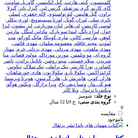
کلمینسون
,
کیتی هارنت
,
کیل اتکینسن
,
گاوریل ساویت
,
گای کارنو
,
گری نورتفیلد
,
گریس لین
,
گیزل پاتر
,
گیزلا
براون
,
گیل هانیمن
,
لئو تولستوی
,
لاله جعفری
,
لسلی
پاتری سلی
,
لوران گونل
,
لورنا سیمینوویچ
,
لوری نیکلز
,
لوسی کازینس
,
لی هابز
,
لیان موریارتی
,
لیز پیشون
,
لیزا
جول
,
لیزا د یانگ
,
لیندا سو پارک
,
مادلین لینگل
,
مارتین
کوهن
,
مارسی کالین
,
ماری کوبیکا
,
مایک کوراتو
,
مت
لموت
,
مجید عاقله
,
معصومه سلمان
,
مهدی قائمی
,
مهدی ماهوتی
,
مهدی مردانی
,
مهدی یزدانی خرم
,
مهناز
گروه ای
,
مو ویلمس
,
مورین مورداک
,
مولود قضات
,
میا
شریدن
,
میلاد حسینی
,
مینو روشن
,
ناتانیل براندن
,
ناصر
کشاورز
,
نورا کارپنتر
,
نیک براملی
,
نیک سلاک
,
نیکوس
کزانتزاکیس
,
نیکولا بارو
,
نیکولا یون
,
هادی خورشاهیان
,
هارلن کوبن
,
هاینریش بل
,
هلن گرمیون
,
هوبرتا ویرسما
,
هیو کی.مار
,
ونسا دیفن باخ
,
ویرا برازگُل
,
ویکتور هوگو
,
ویکتوریا ترنبول
,
ویلا کاتر
نوع جلد:
شومیز
گروه بندی سنی:
ج 9تا 12 سال
0
مقایسه