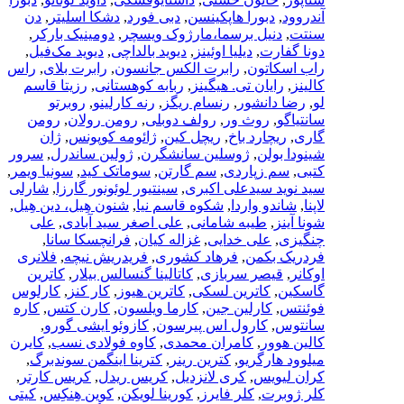
آندروود
,
دبورا هاپکینسن
,
دبی فورد
,
دشکا اسلیتر
,
دن
سنتت
,
دنیل برسما،مارژوک ویسچر
,
دومینیک بارکر
,
دونا گفارت
,
دیلیا اوئینز
,
دیوید بالداچی
,
دیوید مک‌فیل
,
راب اسکاتون
,
رابرت الکس جانسون
,
رابرت بلای
,
راس
کالینز
,
رایان تی. هیگینز
,
ربابه کوهستانی
,
رزیتا قاسم
لو
,
رضا دانشور
,
رنسام ریگز
,
رنه کارلینو
,
روبرتو
سانتیاگو
,
روث ور
,
رولف دوبلی
,
رومن رولان
,
رومن
گاری
,
ریچارد باخ
,
ریچل کین
,
ژائومه کوپونس
,
ژان
شینودا بولن
,
ژوسلین سانشگرن
,
ژولین ساندرل
,
سرور
کتبی
,
سم زپاردی
,
سم گارتن
,
سوماتک کید
,
سونیا ویمر
,
سید نوید سیدعلی اکبری
,
سینتیور لوئونور گارزا
,
شارلی
لاپنا
,
شاندو واردا
,
شکوه قاسم نیا
,
شنون هِیل، دین هِیل
,
شونا آینز
,
طیبه شامانی
,
علی اصغر سید آبادی
,
علی
چنگیزی
,
علی خدایی
,
غزاله کیان
,
فرانچسکا سانا
,
فردریک بکمن
,
فرهاد کشوری
,
فریدریش نیچه
,
فلانری
اوکانر
,
قیصر سربازی
,
کاتالینا گنسالس بیلار
,
کاترین
گاسکین
,
کاترین لسکی
,
کاترین هیوز
,
کار کنز
,
کارلوس
فوئنتس
,
کارلین جین
,
کارما ویلسون
,
کارن کتس
,
کاره
سانتوس
,
کارول اس پیرسون
,
کازوئو ایشی گورو
,
کالین هوور
,
کامران محمدی
,
کاوه فولادی نسب
,
کایرن
میلوود هارگریو
,
کترین رینر
,
کترینا اینگمن سوندبرگ
,
کران لیویس
,
کری لانزدیل
,
کریس ریدل
,
کریس کارتر
,
کلر ژوبرت
,
کلر فایرز
,
کورینا لویکن
,
کوین هِنکِس
,
کیتی