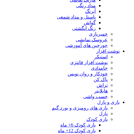
مداد رنگی
آبرنگ
پاستل و مداد شمعی
گواش
رنگ انگشتی
خمیربازی
عروسک نمایشی
جورچین های آموزشی
نوشت افزار
استیکر
نوشت افزار فانتزی
جامدادی
خودکار و روان نویس
پاک کن
تراش
هایلایتر
چسب واشی
بازی و پازل
بازی های رومیزی و بورد گیم
پازل
بازی کودک
بازی کودک 6+ ماه
بازی کودک 12+ ماه