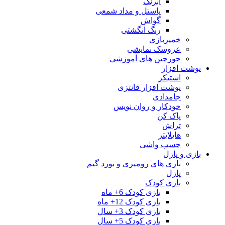
آبرنگ
پاستل و مداد شمعی
گواش
رنگ انگشتی
خمیربازی
عروسک نمایشی
جورچین های آموزشی
نوشت افزار
استیکر
نوشت افزار فانتزی
جامدادی
خودکار و روان نویس
پاک کن
تراش
هایلایتر
چسب واشی
بازی و پازل
بازی های رومیزی و بورد گیم
پازل
بازی کودک
بازی کودک 6+ ماه
بازی کودک 12+ ماه
بازی کودک 3+ سال
بازی کودک 5+ سال