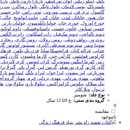
یانگ
,
اینگو زیگنر
,
ایوان تورگینف
,
باربارا بارون تایگر
,
باربا
پاسترناک
,
بومی لادیتان
,
پائول تایگر
,
پائول رویاکرز
,
پت زیت
گاسول
,
تری فن
,
تریسی مورونی
,
تونی راس
,
جابر حسین 
جان هیوز
,
جاناتان لندن
,
جانان کین
,
جانت ایوانویچ
,
جانّی ر
جورج اورول
,
جوری جان
,
جولیا دانلدسون
,
جولیان بارنز
,
ج
حسین سناپور
,
خاتون حسنی
,
داستایوفسکی
,
داوید لوثانو
,
دیوید بالداچی
,
دیوید مک‌فیل
,
راب اسکاتون
,
رابرت الکس 
روث ور
,
رولف دوبلی
,
رومن رولان
,
رومن گاری
,
ریچارد 
سونیا ویمر
,
سید نوید سیدعلی اکبری
,
سینتیور لوئونور گار
خدایی
,
غزاله کیان
,
فرانچسکا سانا
,
فردریک بکمن
,
فرهاد
کارلوس فوئنتس
,
کارلین جین
,
کارما ویلسون
,
کارن کتس
رینر
,
کترینا اینگمن سوندبرگ
,
کران لیویس
,
کری لانزدیل
,
گای کارنو
,
گری نورتفیلد
,
گریس لین
,
گیزل پاتر
,
گیزلا برا
موریارتی
,
لیز پیشون
,
لیزا جول
,
لیزا د یانگ
,
لیندا سو پارک
ماهوتی
,
مهدی مردانی
,
مهدی یزدانی خرم
,
مهناز گروه ای
نیک سلاک
,
نیکوس کزانتزاکیس
,
نیکولا بارو
,
نیکولا یون
,
ها
ترنبول
,
ویلا کاتر
نوع جلد:
شومیز
گروه بندی سنی:
ج 9تا 12 سال
0
مقایسه