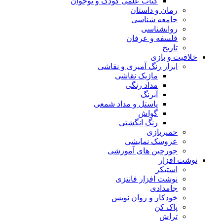
کتاب علمی کودک و نوجوان
رمان و داستان
جامعه شناسی
روانشناسی
فلسفه و عرفان
تاریخ
خلاقیت و بازی
ابزار رنگ آمیزی و نقاشی
ماژیک نقاشی
مداد رنگی
آبرنگ
پاستل و مداد شمعی
گواش
رنگ انگشتی
خمیربازی
عروسک نمایشی
جورچین های آموزشی
نوشت افزار
استیکر
نوشت افزار فانتزی
جامدادی
خودکار و روان نویس
پاک کن
تراش