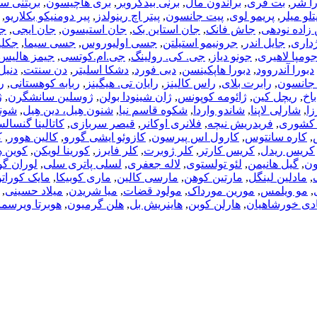
را شر
,
بت فری
,
براندون مال
,
برنی بیدگروبر
,
بری هاچیسون
,
بریتنی 
لو میلر
,
پریمو لوی
,
پیت جانسون
,
پیتر اچ رینولدز
,
پیر دومنیکو بکلاریو
,
زاده نودهی
,
جاش فانک
,
جان استاین بک
,
جان استیسون
,
جان ایجی
,
جا
ُداری
,
جایل اندر
,
جرونیمو استیلتن
,
جسی اولیوروس
,
جسی سیما
,
جکلی
ومپا لاهیری
,
جونو دیاز
,
جی. کی. رولینگ
,
جی.ام.کوتسی
,
جیمز هالیس
دبورا آندروود
,
دبورا هاپکینسن
,
دبی فورد
,
دشکا اسلیتر
,
دن سنتت
,
دنیل
جانسون
,
رابرت بلای
,
راس کالینز
,
رایان تی. هیگینز
,
ربابه کوهستانی
,
ر
باخ
,
ریچل کین
,
ژائومه کوپونس
,
ژان شینودا بولن
,
ژوسلین سانشگرن
,
ژ
زا
,
شارلی لاپنا
,
شاندو واردا
,
شکوه قاسم نیا
,
شنون هِیل، دین هِیل
,
شونا
 کشوری
,
فریدریش نیچه
,
فلانری اوکانر
,
قیصر سربازی
,
کاتالینا گنسالس
,
کاره سانتوس
,
کارول اس پیرسون
,
کازوئو ایشی گورو
,
کالین هوور
,
ک
کریس ریدل
,
کریس کارتر
,
کلر ژوبرت
,
کلر فایرز
,
کورینا لویکن
,
کوین ه
ون
,
گیل هانیمن
,
لئو تولستوی
,
لاله جعفری
,
لسلی پاتری سلی
,
لوران گو
,
مادلین لینگل
,
مارتین کوهن
,
مارسی کالین
,
ماری کوبیکا
,
مایک کوراتو
,
مو ویلمس
,
مورین مورداک
,
مولود قضات
,
میا شریدن
,
میلاد حسینی
,
دی خورشاهیان
,
هارلن کوبن
,
هاینریش بل
,
هلن گرمیون
,
هوبرتا ویرسما