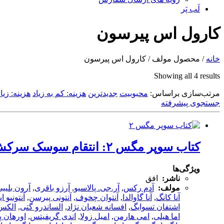
لَب پَر
کارول اس پیرسون
خانه
/ محصول مولف / کارول اس پیرسون
Sorted
Showing all 4 results
by
مرتب‌سازی براساس:
latest
محبوبیت
جدیدترین
هزینه: کم به زیاد
هزینه: زیا
جستجوی پیشرفته
کتاب سوپر مگس ۲: انتقام سوسک سرکش نشر افق
ویژگی‌ها
ناشر:
افق
مولف:
آدم رکس
,
آر.جی. پالاسیو
,
آرزو باقری
,
آرون بلیب
آنا کانگ
,
آنا گاوالدا
,
آنتوان چخوف
,
آنتونی پیرسن
,
آنتونیو ا
اشتفان تسوایگ
,
افسانه شعبان نژاد
,
الساندرو گتی
,
الکس
اما هیلی
,
امی هارمن
,
امیل زولا
,
اندی گریفیتس
,
اورهان پ