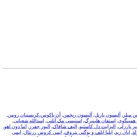
س میلر
,
آلیسون بارتل
,
آلیسون ریچمن
,
آن باکوس،کریستیان رومن
,
همینگوی
,
استفان هلینبرگ
,
استیسی مک آنلتی
,
اسدالله شعبانی
,
یز پارزلی
,
الیزابت دل کاستیو
,
الیف شافاک
,
الیور جفرز
,
اما دون اهو
,
لد
,
ایان رید
,
ایلیا ایلف و یوگنی پتروف
,
ایمی کروس رزنتال
,
ایمی