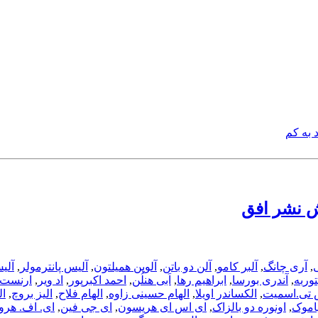
د به کم
ی
,
آری چانگ
,
آلبر کامو
,
آلن دو باتن
,
آلوین همیلتون
,
آلیس پانترمولر
,
آلی
یتوربه
,
آندری بورسا
,
ابراهیم رها
,
اَبی هنلُن
,
احمد اکبرپور
,
اد ویر
,
ارنست 
 تی.اسمیت
,
الکساندر اویلا
,
الهام حسینی زاوه
,
الهام فلاح
,
الیز بروچ
,
ال
اموک
,
اونوره دو بالزاک
,
ای اس ای هریسون
,
ای جی فین
,
ای. اف. هرو