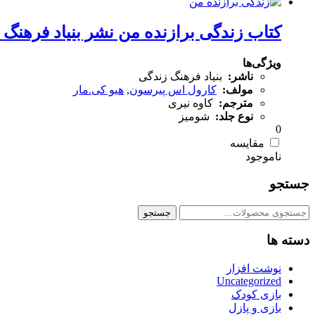
کتاب زندگی برازنده من نشر بنیاد فرهنگ 
ویژگی‌ها
ناشر:
بنیاد فرهنگ زندگی
مولف:
کارول اس پیرسون
,
هیو کی.مار
مترجم:
کاوه نیری
نوع جلد:
شومیز
0
مقایسه
جستجو
جستجو
جستجو
برای:
دسته ها
نوشت افزار
Uncategorized
بازی کودک
بازی و پازل