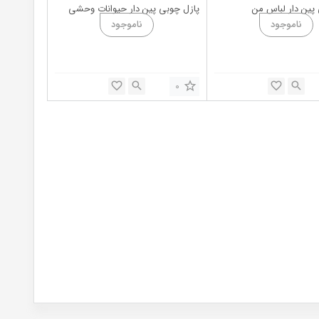
پین دار لباس من
پازل چوبی پین دار حیوانات وحشی
0