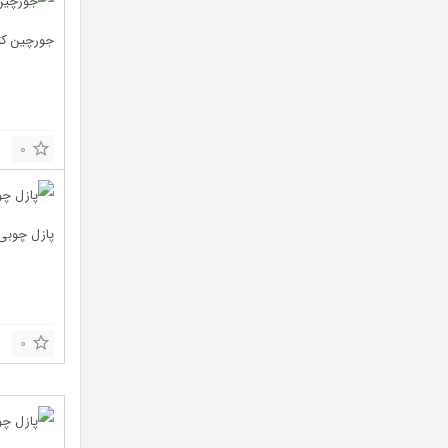
جورچین کت
0
پازل چوبی برجست
0