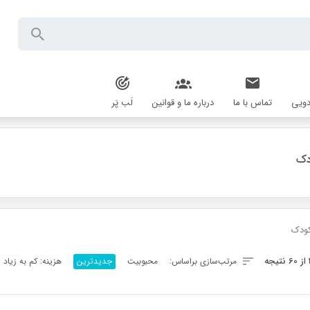
دویی
تماس با ما
درباره ما و قوانین
لَب پَر
دک
کودک
Sorted
مرتب‌سازی براساس:
محبوبیت
جدیدترین
هزینه: کم به زیاد
by
latest