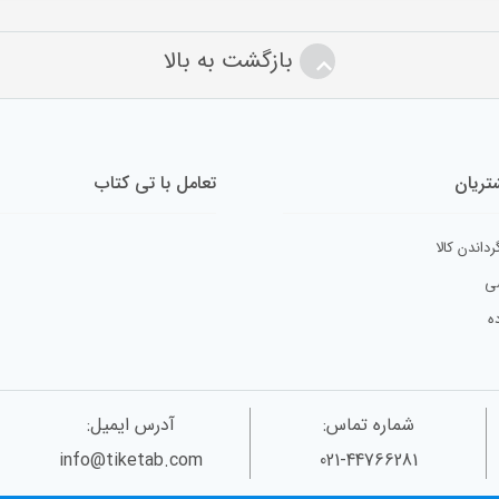
بازگشت به بالا
ریان
تعامل با تی کتاب
رداندن کالا
ی
ه
شماره تماس:
آدرس ایمیل:
info@tiketab.com
021-44766281