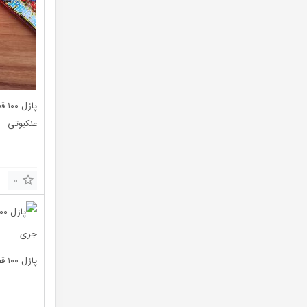
پاز
عنکبوتی
0
پازل ۱۰۰ قطعه با جعبه فلزی تام و جری