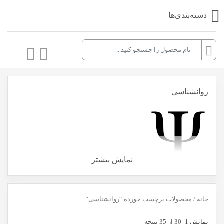
دسته‌بندی‌ها
روانشناسی
نمایش بیشتر
روان‌شناسی یا سایکولوژی (به انگلیسی: Psychology) علمی است که با استفاده
خانه
/ محصولات برچسب خورده “روانشناسی”
از روش علمی به پژوهش و مطالعهٔ روان (ذهن)، فرایند ذهنی و رفتار در
موجودات زنده می‌پردازد.
Sorted
نمایش 1–30 از 35 نتیجه