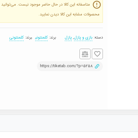
متاسفانه این کالا در حال حاضر موجود نیست. می‌توانید
محصولات مشابه این کالا دیدن نمایید.
دسته:
بازی و پازل
,
پازل
برند:
کلمنتونی
برند:
کلمنتونی
برچسب:
1000
تکه
,
https://tiketab.com/?p=5258
پازل
,
کلمنتونی