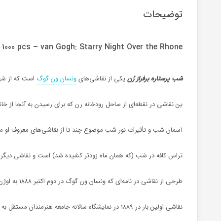
توضیحات
1000 pcs – van Gogh: Starry Night Over the Rhone
شب پرستاره برفراز رُن
یکی از نقاشی‌های
ونسان ون گوگ
است که از شه
ین نقاشی در نقطه‌ای از ساحل رودخانه رن که برای رسیدن به آنجا از خان
آسمان شب و تأثیرات نور شب موضوع چند تا از نقاشی‌های معروف او مان
تراس کافه در شب (که همان ماه زودتر کشیده شد) است و نقاشی دیگر
طرحی از نقاشی در نامه‌ای که ونسان ون گوگ در دوم اکتبر ۱۸۸۸ به اوژن باخ فرستاد، وجود دارد.
نقاشی اولین بار در ۱۸۸۹ در نمایشگاه سالانه جامعه هنرمندان مستقل به همراه گل‌های زنبق در پاریس به نمایش درآمد.