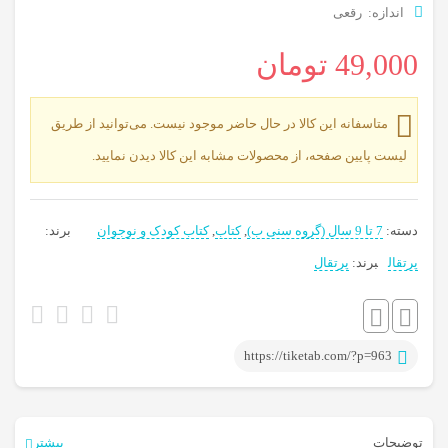
اندازه: رقعی
49,000
تومان
متاسفانه این کالا در حال حاضر موجود نیست. می‌توانید از طریق
لیست پایین صفحه، از محصولات مشابه این کالا دیدن نمایید.
دسته:
7 تا 9 سال (گروه سنی ب)
,
کتاب
,
کتاب کودک و نوجوان
برند:
برچسب:
پرتقال
برند:
پرتقال
داستان
کودک
,
کتاب
https://tiketab.com/?p=963
کودک
توضیحات
بیشتر