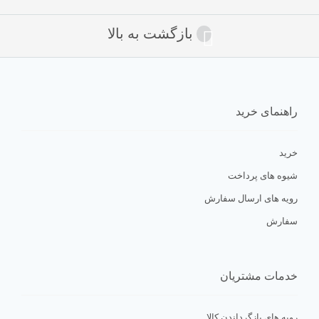
و نیز مهارت های مهم اجتماعی مثل دوستیابی،همدلی،عشق به
بازگشت به بالا
دوستان،فرهنگ ترافیک و عبور و مرور، آشنایی با مشاغل و هزار و یک
موضوغ مهم دیگر از این دست مواردند.
زبان شعر،لحن کودکانه،تصاویر بکر،جذاب و دیدنی از مجموعه کتاب های
راهنمای خرید
شیمو مجموعه ای خواندنی و پر مخاطب ساخته اند.
خرید
شیوه های پرداخت
رویه های ارسال سفارش
کتاب شیمو ۲ خروس و گاو و بره شیمو یه دامپروره
سفارش
لینک های مفید
خدمات مشتریان
در ویکی پدیا بخوان
ی
م
رویه های بازگرداندن کالا