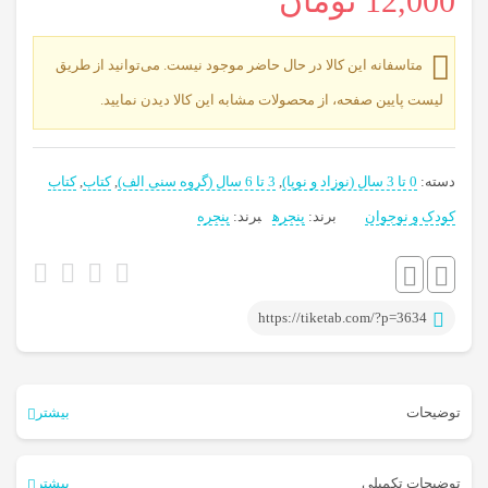
12,000
تومان
متاسفانه این کالا در حال حاضر موجود نیست. می‌توانید از طریق
لیست پایین صفحه، از محصولات مشابه این کالا دیدن نمایید.
دسته:
0 تا 3 سال (نوزاد و نوپا)
,
3 تا 6 سال (گروه سنی الف)
,
کتاب
,
کتاب
کودک و نوجوان
برند:
پنجره
برند:
پنجره
برچسب:
شعر
کودک
,
https://tiketab.com/?p=3634
کتاب
,
کتاب
توضیحات
کودک
بیشتر
کتاب شیمو ۲ خروس و گاو و بره شیمو یه دامپروره
توضیحات تکمیلی
بیشتر