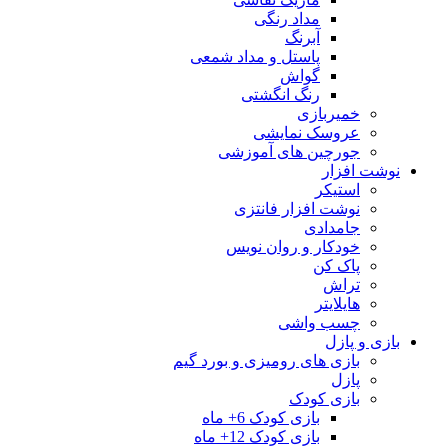
مداد رنگی
آبرنگ
پاستل و مداد شمعی
گواش
رنگ انگشتی
خمیربازی
عروسک نمایشی
جورچین های آموزشی
نوشت افزار
استیکر
نوشت افزار فانتزی
جامدادی
خودکار و روان نویس
پاک کن
تراش
هایلایتر
چسب واشی
بازی و پازل
بازی های رومیزی و بورد گیم
پازل
بازی کودک
بازی کودک 6+ ماه
بازی کودک 12+ ماه