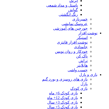
آبرنگ
پاستل و مداد شمعی
گواش
رنگ انگشتی
خمیربازی
عروسک نمایشی
جورچین های آموزشی
نوشت افزار
استیکر
نوشت افزار فانتزی
جامدادی
خودکار و روان نویس
پاک کن
تراش
هایلایتر
چسب واشی
بازی و پازل
بازی های رومیزی و بورد گیم
پازل
بازی کودک
بازی کودک 6+ ماه
بازی کودک 12+ ماه
بازی کودک 3+ سال
بازی کودک 5+ سال