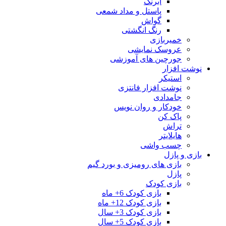
آبرنگ
پاستل و مداد شمعی
گواش
رنگ انگشتی
خمیربازی
عروسک نمایشی
جورچین های آموزشی
نوشت افزار
استیکر
نوشت افزار فانتزی
جامدادی
خودکار و روان نویس
پاک کن
تراش
هایلایتر
چسب واشی
بازی و پازل
بازی های رومیزی و بورد گیم
پازل
بازی کودک
بازی کودک 6+ ماه
بازی کودک 12+ ماه
بازی کودک 3+ سال
بازی کودک 5+ سال