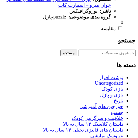
خوان میرو – اسمارت کات
ناشر:
یوروگرافیکس
گروه بندی موضوعی:
puzzle-پازل
0
مقایسه
جستجو
جستجو
جستجو
برای:
دسته ها
نوشت افزار
Uncategorized
بازی کودک
بازی و پازل
تاریخ
جورچین های آموزشی
چسب
خلاقیت و سرگرمی کودک
داستان کلاسیک ۱۴ سال به بالا
داستان های فانتزی تخیلی ۱۴ سال به بالا
عروسک نمایشی