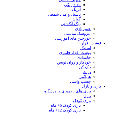
مداد رنگی
آبرنگ
پاستل و مداد شمعی
گواش
رنگ انگشتی
خمیربازی
عروسک نمایشی
جورچین های آموزشی
نوشت افزار
استیکر
نوشت افزار فانتزی
جامدادی
خودکار و روان نویس
پاک کن
تراش
هایلایتر
چسب واشی
بازی و پازل
بازی های رومیزی و بورد گیم
پازل
بازی کودک
بازی کودک 6+ ماه
بازی کودک 12+ ماه