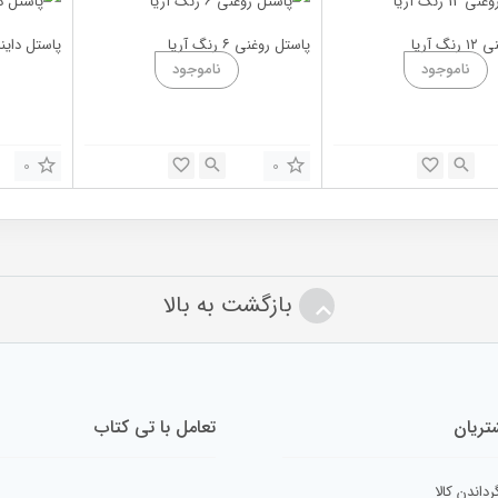
 آریا
پاستل روغنی ۶ رنگ آریا
پاستل داین
0
0
بازگشت به بالا
ریان
تعامل با تی کتاب
رداندن کالا