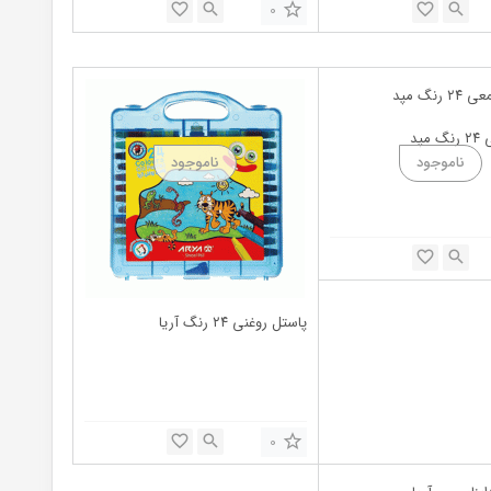
0
مپد
پاستل روغنی ۲۴ رنگ آریا
0