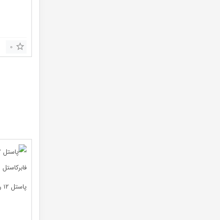
0
پاستل ۱۲ رنگ پاک کن دار فابرکاستل