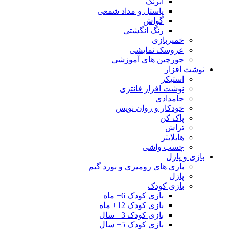
آبرنگ
پاستل و مداد شمعی
گواش
رنگ انگشتی
خمیربازی
عروسک نمایشی
جورچین های آموزشی
نوشت افزار
استیکر
نوشت افزار فانتزی
جامدادی
خودکار و روان نویس
پاک کن
تراش
هایلایتر
چسب واشی
بازی و پازل
بازی های رومیزی و بورد گیم
پازل
بازی کودک
بازی کودک 6+ ماه
بازی کودک 12+ ماه
بازی کودک 3+ سال
بازی کودک 5+ سال