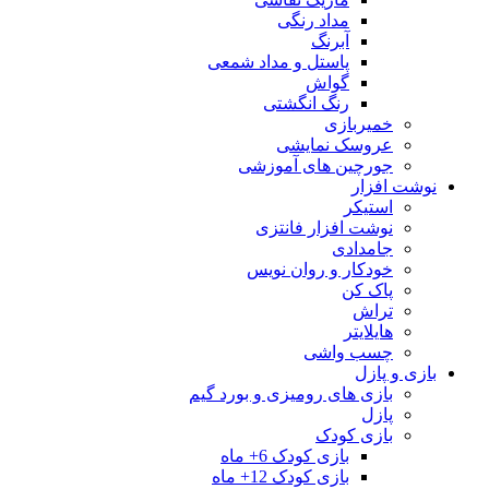
مداد رنگی
آبرنگ
پاستل و مداد شمعی
گواش
رنگ انگشتی
خمیربازی
عروسک نمایشی
جورچین های آموزشی
نوشت افزار
استیکر
نوشت افزار فانتزی
جامدادی
خودکار و روان نویس
پاک کن
تراش
هایلایتر
چسب واشی
بازی و پازل
بازی های رومیزی و بورد گیم
پازل
بازی کودک
بازی کودک 6+ ماه
بازی کودک 12+ ماه