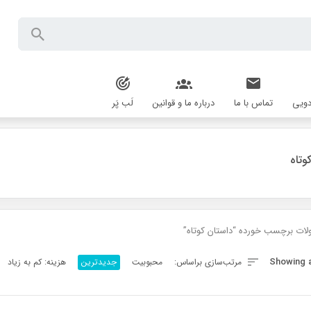
دویی
تماس با ما
درباره ما و قوانین
لَب پَر
وتاه
ات برچسب خورده “داستان کوتاه”
Sorted
Showing al
مرتب‌سازی براساس:
محبوبیت
جدیدترین
هزینه: کم به زیاد
by
latest