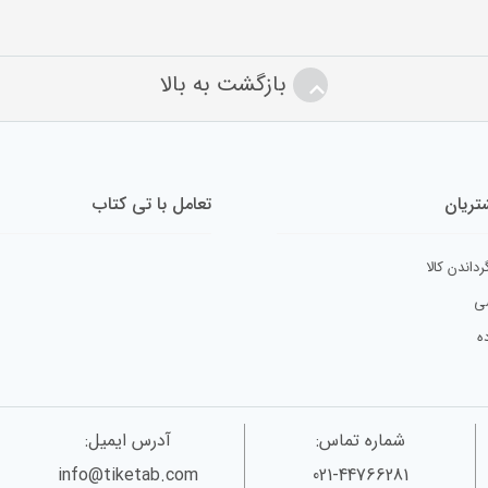
بازگشت به بالا
ریان
تعامل با تی کتاب
رداندن کالا
ی
ه
شماره تماس:
آدرس ایمیل:
info@tiketab.com
021-44766281