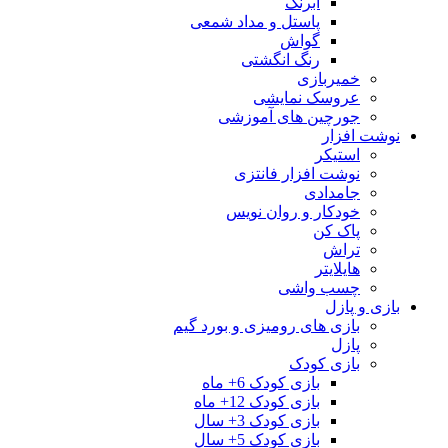
آبرنگ
پاستل و مداد شمعی
گواش
رنگ انگشتی
خمیربازی
عروسک نمایشی
جورچین های آموزشی
نوشت افزار
استیکر
نوشت افزار فانتزی
جامدادی
خودکار و روان نویس
پاک کن
تراش
هایلایتر
چسب واشی
بازی و پازل
بازی های رومیزی و بورد گیم
پازل
بازی کودک
بازی کودک 6+ ماه
بازی کودک 12+ ماه
بازی کودک 3+ سال
بازی کودک 5+ سال