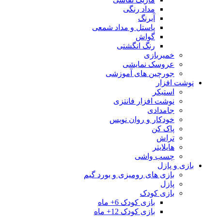
مداد رنگی
آبرنگ
پاستل و مداد شمعی
گواش
رنگ انگشتی
خمیربازی
عروسک نمایشی
جورچین های آموزشی
نوشت افزار
استیکر
نوشت افزار فانتزی
جامدادی
خودکار و روان نویس
پاک کن
تراش
هایلایتر
چسب واشی
بازی و پازل
بازی های رومیزی و بورد گیم
پازل
بازی کودک
بازی کودک 6+ ماه
بازی کودک 12+ ماه