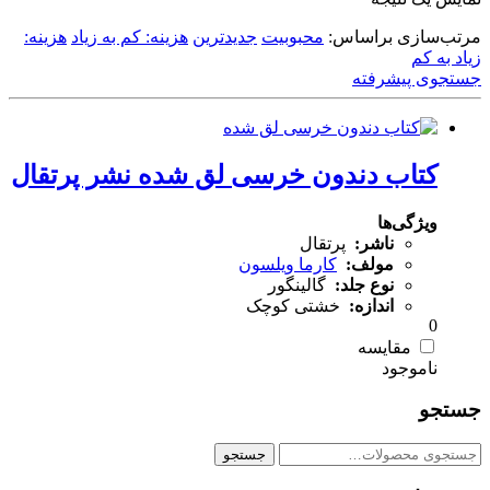
مرتب‌سازی براساس:
محبوبیت
جدیدترین
هزینه: کم به زیاد
هزینه:
زیاد به کم
جستجوی پیشرفته
کتاب دندون خرسی لق شده نشر پرتقال
ویژگی‌ها
ناشر:
پرتقال
مولف:
کارما ویلسون
نوع جلد:
گالینگور
اندازه:
خشتی کوچک
0
مقایسه
جستجو
جستجو
جستجو
برای: