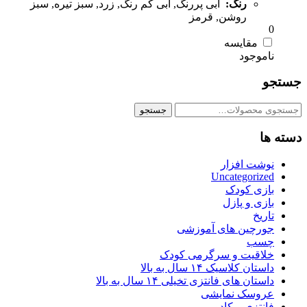
رنگ:
آبی پررنگ, آبی کم رنگ, زرد, سبز تیره, سبز
روشن, قرمز
0
مقایسه
جستجو
جستجو
جستجو
برای:
دسته ها
نوشت افزار
Uncategorized
بازی کودک
بازی و پازل
تاریخ
جورچین های آموزشی
چسب
خلاقیت و سرگرمی کودک
داستان کلاسیک ۱۴ سال به بالا
داستان های فانتزی تخیلی ۱۴ سال به بالا
عروسک نمایشی
فانتزی و کادویی