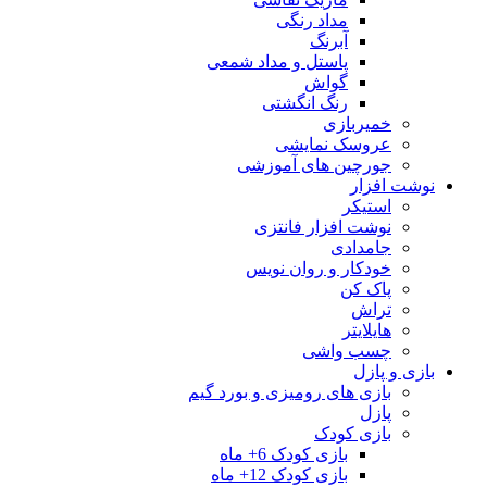
مداد رنگی
آبرنگ
پاستل و مداد شمعی
گواش
رنگ انگشتی
خمیربازی
عروسک نمایشی
جورچین های آموزشی
نوشت افزار
استیکر
نوشت افزار فانتزی
جامدادی
خودکار و روان نویس
پاک کن
تراش
هایلایتر
چسب واشی
بازی و پازل
بازی های رومیزی و بورد گیم
پازل
بازی کودک
بازی کودک 6+ ماه
بازی کودک 12+ ماه