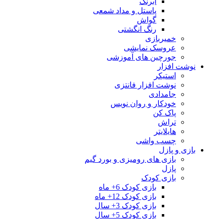
آبرنگ
پاستل و مداد شمعی
گواش
رنگ انگشتی
خمیربازی
عروسک نمایشی
جورچین های آموزشی
نوشت افزار
استیکر
نوشت افزار فانتزی
جامدادی
خودکار و روان نویس
پاک کن
تراش
هایلایتر
چسب واشی
بازی و پازل
بازی های رومیزی و بورد گیم
پازل
بازی کودک
بازی کودک 6+ ماه
بازی کودک 12+ ماه
بازی کودک 3+ سال
بازی کودک 5+ سال