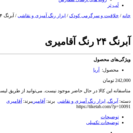
لَب پَر
خانه
/
خلاقیت و سرگرمی کودک
/
ابزار رنگ آمیزی و نقاشی
/ آبرنگ ۲۴ رنگ آقامیری
آبرنگ ۲۴ رنگ آقامیری
ویژگی‌های محصول
محصول:
آریا
242,000
تومان
متاسفانه این کالا در حال حاضر موجود نیست. می‌توانید از طریق لیست
دسته:
آبرنگ
,
ابزار رنگ آمیزی و نقاشی
برند:
آقامیری
برند:
آقامیری
برچسب:
https://tiketab.com/?p=10091
آبرنگ
توضیحات
توضیحات تکمیلی