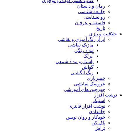
کتاب علمی کودک و نوجوان
رمان و داستان
جامعه شناسی
روانشناسی
فلسفه و عرفان
تاریخ
خلاقیت و بازی
ابزار رنگ آمیزی و نقاشی
ماژیک نقاشی
مداد رنگی
آبرنگ
پاستل و مداد شمعی
گواش
رنگ انگشتی
خمیربازی
عروسک نمایشی
جورچین های آموزشی
نوشت افزار
استیکر
نوشت افزار فانتزی
جامدادی
خودکار و روان نویس
پاک کن
تراش