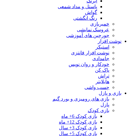
آبرنگ
پاستل و مداد شمعی
گواش
رنگ انگشتی
خمیربازی
عروسک نمایشی
جورچین های آموزشی
نوشت افزار
استیکر
نوشت افزار فانتزی
جامدادی
خودکار و روان نویس
پاک کن
تراش
هایلایتر
چسب واشی
بازی و پازل
بازی های رومیزی و بورد گیم
پازل
بازی کودک
بازی کودک 6+ ماه
بازی کودک 12+ ماه
بازی کودک 3+ سال
بازی کودک 5+ سال