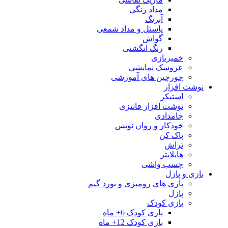
مداد رنگی
آبرنگ
پاستل و مداد شمعی
گواش
رنگ انگشتی
خمیربازی
عروسک نمایشی
جورچین های آموزشی
نوشت افزار
استیکر
نوشت افزار فانتزی
جامدادی
خودکار و روان نویس
پاک کن
تراش
هایلایتر
چسب واشی
بازی و پازل
بازی های رومیزی و بورد گیم
پازل
بازی کودک
بازی کودک 6+ ماه
بازی کودک 12+ ماه