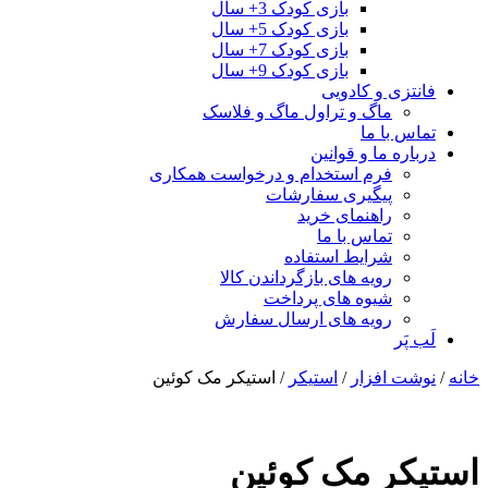
بازی کودک 3+ سال
بازی کودک 5+ سال
بازی کودک 7+ سال
بازی کودک 9+ سال
فانتزی و کادویی
ماگ و تراول ماگ و فلاسک
تماس با ما
درباره ما و قوانین
فرم استخدام و درخواست همکاری
پیگیری سفارشات
راهنمای خرید
تماس با ما
شرایط استفاده
رویه های بازگرداندن کالا
شیوه های پرداخت
رویه های ارسال سفارش
لَب پَر
خانه
/
نوشت افزار
/
استیکر
/ استیکر مک کوئین
استیکر مک کوئین