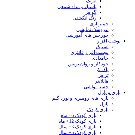
آبرنگ
پاستل و مداد شمعی
گواش
رنگ انگشتی
خمیربازی
عروسک نمایشی
جورچین های آموزشی
نوشت افزار
استیکر
نوشت افزار فانتزی
جامدادی
خودکار و روان نویس
پاک کن
تراش
هایلایتر
چسب واشی
بازی و پازل
بازی های رومیزی و بورد گیم
پازل
بازی کودک
بازی کودک 6+ ماه
بازی کودک 12+ ماه
بازی کودک 3+ سال
بازی کودک 5+ سال