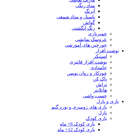
مداد رنگی
آبرنگ
پاستل و مداد شمعی
گواش
رنگ انگشتی
خمیربازی
عروسک نمایشی
جورچین های آموزشی
نوشت افزار
استیکر
نوشت افزار فانتزی
جامدادی
خودکار و روان نویس
پاک کن
تراش
هایلایتر
چسب واشی
بازی و پازل
بازی های رومیزی و بورد گیم
پازل
بازی کودک
بازی کودک 6+ ماه
بازی کودک 12+ ماه