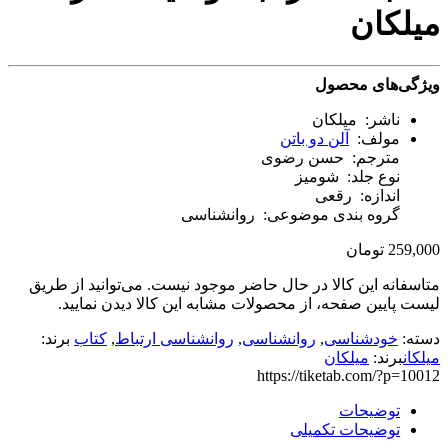
میلکان
ویژگی‌های محصول
ناشر: میلکان
مولف:
آلن دو باتن
مترجم: حسن رضوی
نوع جلد: شومیز
اندازه: رقعی
گروه بندی موضوعی: روانشناسی
259,000
تومان
متاسفانه این کالا در حال حاضر موجود نیست. می‌توانید از طریق
لیست پایین صفحه، از محصولات مشابه این کالا دیدن نمایید.
دسته:
خودشناسی
,
روانشناسی
,
روانشناسی ارتباط
,
کتاب
برند:
میلکان
برند:
میلکان
https://tiketab.com/?p=10012
توضیحات
توضیحات تکمیلی