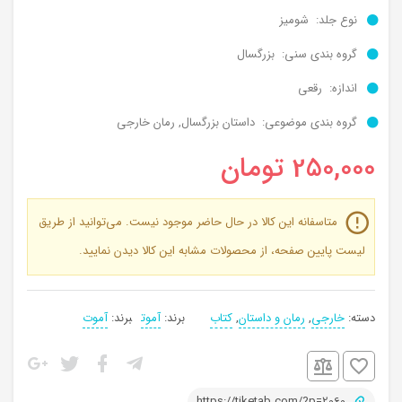
نوع جلد: شومیز
گروه بندی سنی: بزرگسال
اندازه: رقعی
گروه بندی موضوعی: داستان بزرگسال, رمان خارجی
250,000
تومان
متاسفانه این کالا در حال حاضر موجود نیست. می‌توانید از طریق
لیست پایین صفحه، از محصولات مشابه این کالا دیدن نمایید.
دسته:
خارجی
,
رمان و داستان
,
کتاب
برند:
آموت
برند:
آموت
برچسب:
بزرگسال
,
رمان
https://tiketab.com/?p=2060