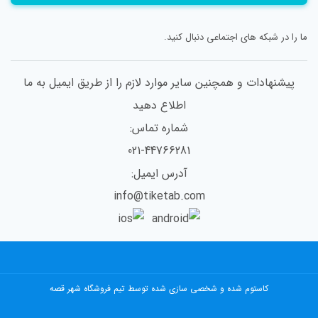
این کتاب همچنین یک داستان مدرن از دیو و دلبر است،
ما را در شبکه های اجتماعی دنبال کنید.
جایی که می فهمیم درون همه ی ما کمی دیو و کمی دلبر وجود دارد.
پیشنهادات و همچنین سایر موارد لازم را از طریق ایمیل به ما
کتاب زیبای گمشده نشر آموت
اطلاع دهید
شماره تماس:
منتقدان معتقدند «همه باید این کتاب را بخوانند. این داستان از آن
021-44766281
داستان‌های فراموش‌ناشدنی‌ است که به درون قلب‌تان نفوذ می‌کنند و دیگر
آدرس ایمیل:
بیرون نمی‌روند. به شدت پیشنهادش می‌کنیم.»
info@tiketab.com
«امی هارمن» نویسنده‌ی ده کتاب پرفروش لیست پرفروش‌های نیویورک‌تایمز،
ژورنال‌وال‌استریت و یواس‌ای‌تودی است. برخی از این کتاب‌ها مثل آبی به
کاستوم شده و شخصی سازی شده توسط تیم فروشگاه شهر قصه
رنگی دیگر، ابدیت بعلاوه یک، و قانون موسی است.