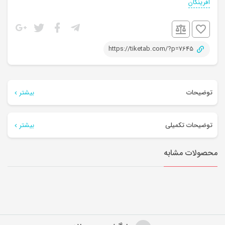
آفرینگان
https://tiketab.com/?p=7645
توضیحات
بیشتر
کتاب سنجاب ترسو به ساحل می رود:
توضیحات تکمیلی
بیشتر
کتاب سنجاب ترسو درباره ی سنجابی ست که هیچ وقت به کنار دریا نمی رود
محصولات مشابه
ناشر
آفرینگان
.
مولف
ملانی وات
او بیشتر دوست دارد تنها توی خانه اش بماند.چون که جای امنی است.
مترجم
محبوبه نجف خانی
او دلش نمی خواهد جانش را به خطر بیندازد و جایی برود که دور و برش پر