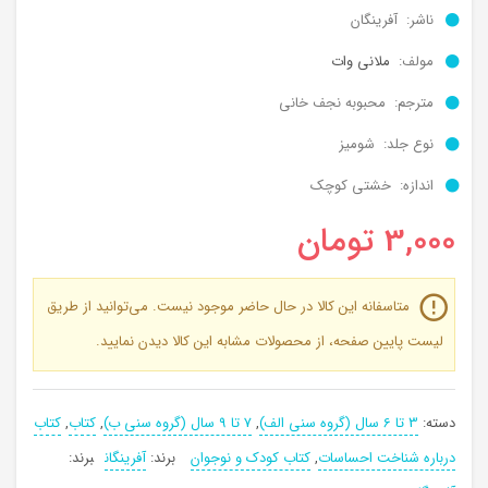
ناشر: آفرینگان
مولف:
ملانی وات
مترجم: محبوبه نجف خانی
نوع جلد: شومیز
اندازه: خشتی کوچک
3,000
تومان
متاسفانه این کالا در حال حاضر موجود نیست. می‌توانید از طریق
لیست پایین صفحه، از محصولات مشابه این کالا دیدن نمایید.
دسته:
3 تا 6 سال (گروه سنی الف)
,
7 تا 9 سال (گروه سنی ب)
,
کتاب
,
کتاب
درباره شناخت احساسات
,
کتاب کودک و نوجوان
برند:
آفرینگان
برند: