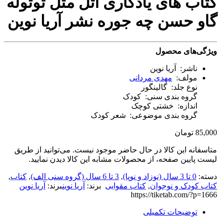
کتاب های یادگاری اتل متل توتوله
گاو حسن چه جوره نشر آریا نوین
ویژگی‌های محصول
ناشر: آریا نوین
مولف:
مهدی مردانی
نوع جلد: گالینگور
گروه بندی سنی: کودک
اندازه: خشتی کوچک
گروه بندی موضوعی: شعر کودک
85,000
تومان
متاسفانه این کالا در حال حاضر موجود نیست. می‌توانید از طریق
لیست پایین صفحه، از محصولات مشابه این کالا دیدن نمایید.
دسته:
0 تا 3 سال (نوزاد و نوپا)
,
3 تا 6 سال (گروه سنی الف)
,
کتاب
,
کتاب کودک و نوجوان
,
کتاب مقوایی
برند:
آریا نوین
برند:
آریا نوین
برچسب:
https://tiketab.com/?p=1666
آموزش
توضیحات تکمیلی
کودک
,