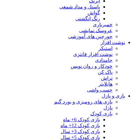
آبرنگ
پاستل و مداد شمعی
گواش
رنگ انگشتی
خمیربازی
عروسک نمایشی
جورچین های آموزشی
نوشت افزار
استیکر
نوشت افزار فانتزی
جامدادی
خودکار و روان نویس
پاک کن
تراش
هایلایتر
چسب واشی
بازی و پازل
بازی های رومیزی و بورد گیم
پازل
بازی کودک
بازی کودک 6+ ماه
بازی کودک 12+ ماه
بازی کودک 3+ سال
بازی کودک 5+ سال