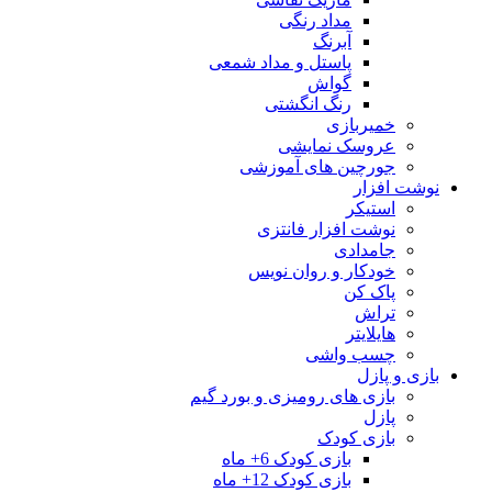
مداد رنگی
آبرنگ
پاستل و مداد شمعی
گواش
رنگ انگشتی
خمیربازی
عروسک نمایشی
جورچین های آموزشی
نوشت افزار
استیکر
نوشت افزار فانتزی
جامدادی
خودکار و روان نویس
پاک کن
تراش
هایلایتر
چسب واشی
بازی و پازل
بازی های رومیزی و بورد گیم
پازل
بازی کودک
بازی کودک 6+ ماه
بازی کودک 12+ ماه