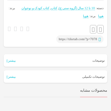
دسته:
10 تا 12 سال (گروه سنی ج)
,
کتاب
,
کتاب کودک و نوجوان
برند:
برچسب:
هوپا
برند:
هوپا
داستان
نوجوان
,
هوپا
https://tiketab.com/?p=7078
توضیحات
بیشتر
درباره ی کتاب:
توضیحات تکمیلی
بیشتر
کتاب پنی قشقرق ۴ :
محصولات مشابه
ناشر
هوپا
قصه‌های خنده‌دار از زندگی یک دختر آتش‌پاره که یک عالمه ایده‌های
مترجم
مونا توحیدی
درخشان منحصر‌به‌فرد دارد